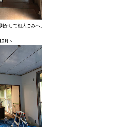
て剥がして粗大ごみへ。
＞