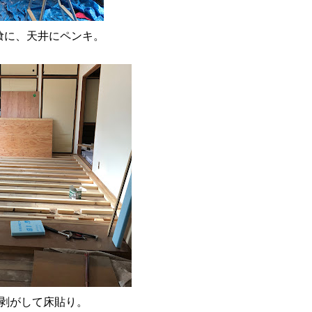
喰に、天井にペンキ。
を剥がして床貼り。