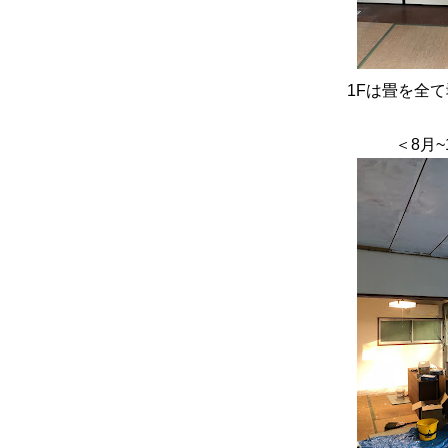
1Fは畳を全
＜8月~10月