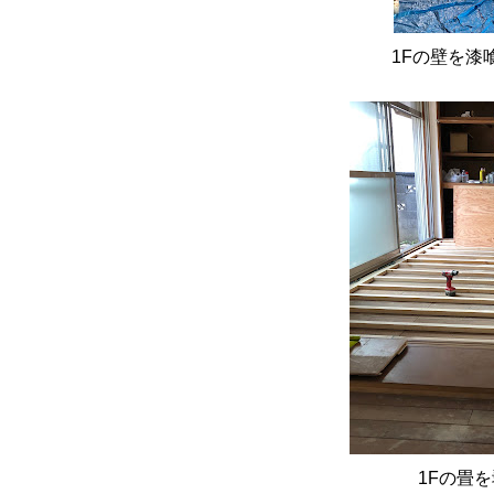
1Fの壁を漆
1Fの畳