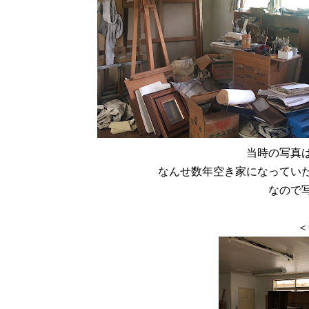
当時の写真
なんせ数年空き家になってい
なので
＜