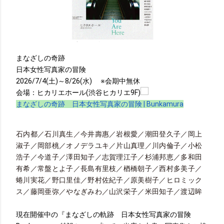
まなざしの奇跡
日本女性写真家の冒険
2026/7/4(
土
)
～
8/26(
水
)
※会期中無休
会場：ヒカリエホール
(
渋谷ヒカリエ
9F)
まなざしの奇跡 日本女性写真家の冒険 | Bunkamura
石内都
／石川真生／今井壽惠／岩根愛／潮田登久子／岡上
淑子／
岡部桃／オノデラユキ／片山真理／川内倫子／小松
浩子／今道子／
澤田知子／志賀理江子／杉浦邦恵／多和田
有希／常盤とよ子／
長島有里枝／楢橋朝子／西村多美子／
蜷川実花／野口里佳／
野村佐紀子／原美樹子／ヒロミック
ス／藤岡亜弥／やなぎみわ／
山沢栄子／米田知子／渡辺眸
現在開催中の『まなざしの軌跡 日本女性写真家の冒険